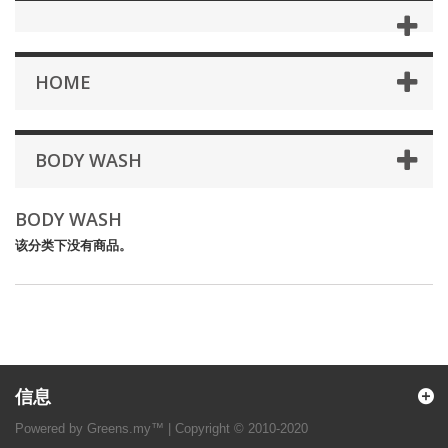
HOME
BODY WASH
BODY WASH
该分类下没有商品。
信息
Powered by Greens.my™ | Copyright © 2010-2020