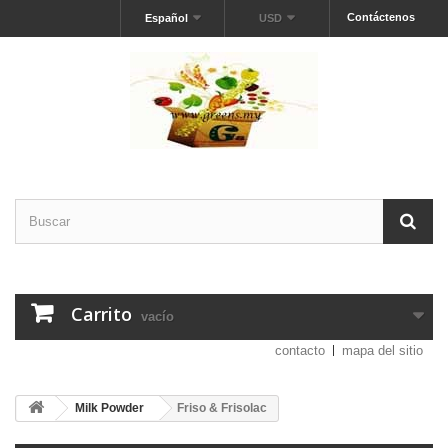
Contáctenos
Español
USD
Carrito
vacío
contacto
mapa del sitio
Milk Powder
Friso & Frisolac