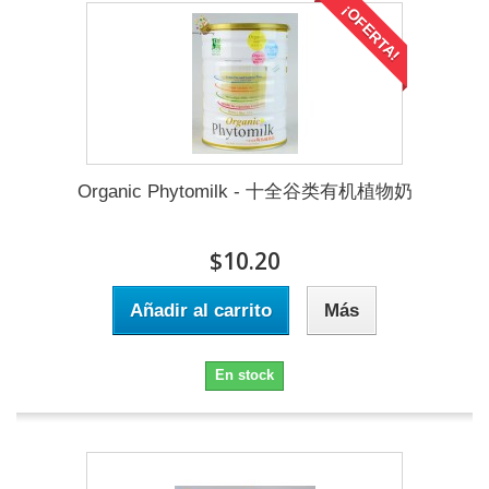
¡OFERTA!
Organic Phytomilk - 十全谷类有机植物奶
$10.20
Añadir al carrito
Más
En stock