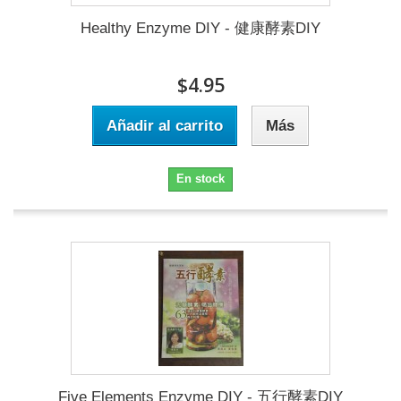
Healthy Enzyme DIY - 健康酵素DIY
$4.95
Añadir al carrito
Más
En stock
Five Elements Enzyme DIY - 五行酵素DIY