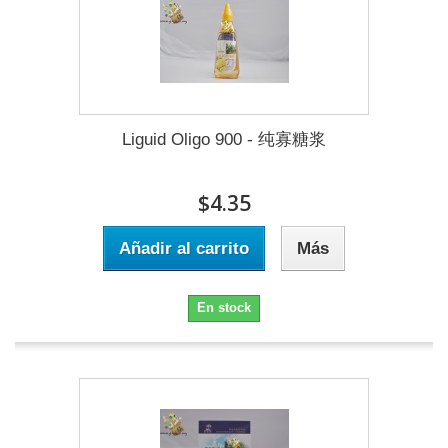
Liguid Oligo 900 - 纯寡糖浆
$4.35
Añadir al carrito
Más
En stock