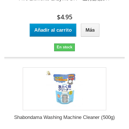
$4.95
Añadir al carrito
Más
En stock
Shabondama Washing Machine Cleaner (500g)